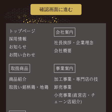
個人情報の取得
当社は、当ホームページの一部のコンテンツに
おいて、お客様の個人情報をご提供いただく場
トップページ
会社案内
合がございます。
採用情報
社長挨拶・企業理念
その場合、ご提供いただく個人情報の利用目的
お知らせ
会社概要
をあらかじめ明確にし、お客様の同意の上で、
お問い合わせ
適切な範囲内でご提供いただきます。
取扱商品
事業案内
個人情報の管理
商品紹介
加工事業・専門店の技
当社は、不正なアクセスや情報の紛失、破綻、
取扱い銘柄鶏・地鶏
卸売事業
改竄、漏洩等が生じぬよう安全管理を徹底致し
小売事業(直営店・チ
ます。
ェーン店紹介)
業務の一部として、個人情報の取り扱いを業者